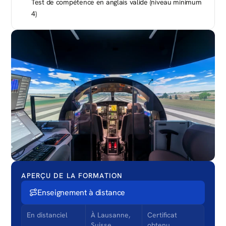
Test de compétence en anglais valide (niveau minimum 
4)
APERÇU DE LA FORMATION
Enseignement à distance
En distanciel
À Lausanne, 
Certificat 
Suisse
obtenu