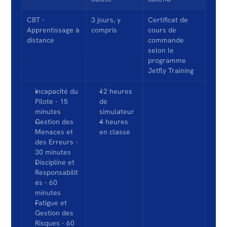
CBT - 
3 jours, y 
Certificat de 
Apprentissage à 
compris
cours de 
distance
commande 
selon le 
programme 
Jetfly Training
Incapacité du 
12 heures 
Pilote - 15 
de 
minutes
simulateur
Gestion des 
4 heures 
Menaces et 
en classe
des Erreurs - 
30 minutes
Discipline et 
Responsabilit
és - 60 
minutes
Fatigue et 
Gestion des 
Risques - 60 