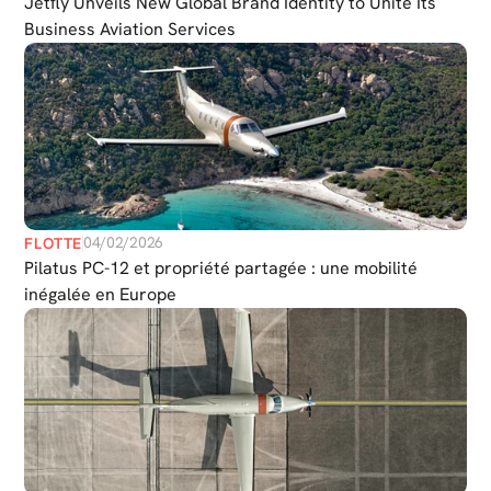
Jetfly Unveils New Global Brand Identity to Unite Its
Durabilité
Business Aviation Services
Postuler
Actualités
Nous contacter
Select Language
French
04/02/2026
FLOTTE
Pilatus PC-12 et propriété partagée : une mobilité
inégalée en Europe