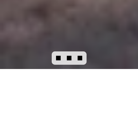
DISCUTER
AVEC NOUS
Comment ça marche ?
Nos services
Appareils à vendre
COMMENT
ÇA
MARCHE
?
DES
TRANSACTIONS
PLUS
CLAIRES
ET
STRUCTURÉES