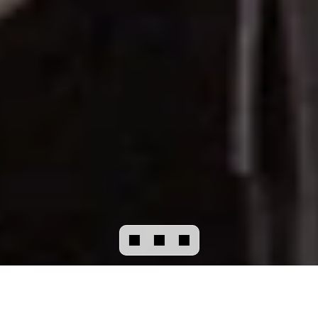
DISCUTER
AVEC NOUS
Suivez votre passion
Découvrez nos métiers
Dernières offres d'em
SUIVEZ
VOTRE
PASSION