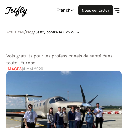
Select Language
French
Nous contacter
/
/
Actualités
Blog
Jetfly contre le Covid-19
JETFLY
CONTRE
LE
COVID-19
Vols gratuits pour les professionnels de santé dans 
toute l'Europe.
IMAGES
4 mai 2020