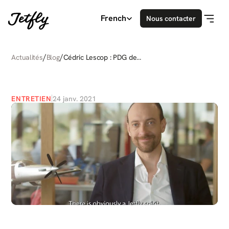
Select Language
French
Nous contacter
/
/
Actualités
Blog
Cédric Lescop : PDG de
Jetfly
CÉDRIC
LESCOP
:
PDG
DE
JETFLY
ENTRETIEN
24 janv. 2021