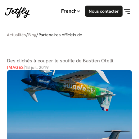
Select Language
French
Nous contacter
/
/
Actualités
Blog
Partenaires officiels de
Jetfly
PARTENAIRES
OFFICIELS
DE
JETFLY
Des clichés à couper le souffle de Bastien Otelli.
IMAGES
18 juil. 2019