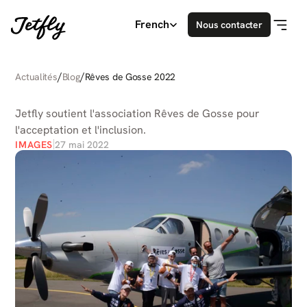
Select Language
French
Nous contacter
/
/
Actualités
Blog
Rêves de Gosse 2022
RÊVES
DE
GOSSE
2022
Jetfly soutient l'association Rêves de Gosse pour 
l'acceptation et l'inclusion.
IMAGES
27 mai 2022