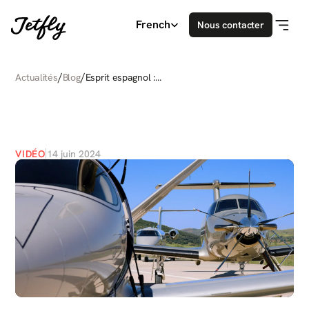
Select Language
French
Nous contacter
/
/
Actualités
Blog
Esprit espagnol :
coulisses du shooting
ESPRIT
ESPAGNOL
:
photo
COULISSES
DU
SHOOTING
PHOTO
VIDÉO
14 juin 2024