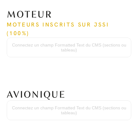
MOTEUR
MOTEURS INSCRITS SUR JSSI 
(100%)
Heures depuis neuf
146 h / 146 h
Connectez un champ Formatted Text du CMS (sections ou
Cycles depuis neuf
tableau)
157 cycles / 157 cycles
Temps entre révisions majeures
3,600 h / 3,600 h
Numéros de série
PZ-2070 / PZ-2071
AVIONIQUE
Suite Avionique
Garmin G1000 avec SVS
Connectez un champ Formatted Text du CMS (sections ou
Haute Fréquence
tableau)
VHF avec Émetteurs-Récepteurs de 16 Watts & Espacement de Canal de 25 k
Transpondeur
Mode Double S avec Service d'Information de Trafic & ADS-B
Contrôle de Vol
Système de Contrôle de Vol Automatique Numérique à Trois Axes
Conscience du Terrain
TAWS de Classe B Intégré