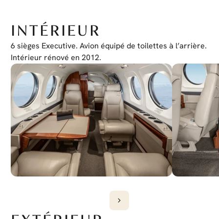
DME
Collins DME-42
ADF
Collins ADF-60
INTÉRIEUR
Météo XM
Oui
Cartes Jeppesen
6 sièges Executive. Avion équipé de toilettes à l’arrière. 
Oui
EVS
Intérieur rénové en 2012.
Provisions de câblage