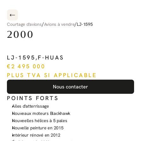
/
/
Courtage d'avions
Avions à vendre
LJ-1595
2000
BEECHCRAFT
KING
AIR
C
LJ-1595
,
F-HUAS
€
2 495 000
PLUS TVA SI APPLICABLE
Nous contacter
POINTS FORTS
Ailes d'atterrissage
Nouveaux moteurs Blackhawk
Nouveelles hélices à 5 pales
Nouvelle peinture en 2015
Intérieur rénové en 2012