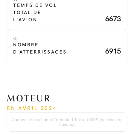
TEMPS DE VOL 
TOTAL DE 
6673
L'AVION
NOMBRE 
6915
D'ATTERRISSAGES
MOTEUR
EN AVRIL 2024
Temps depuis la mise en service
3156
Connectez un champ Formatted Text du CMS (sections ou
Numéro de série
tableau)
PCE -PC2278