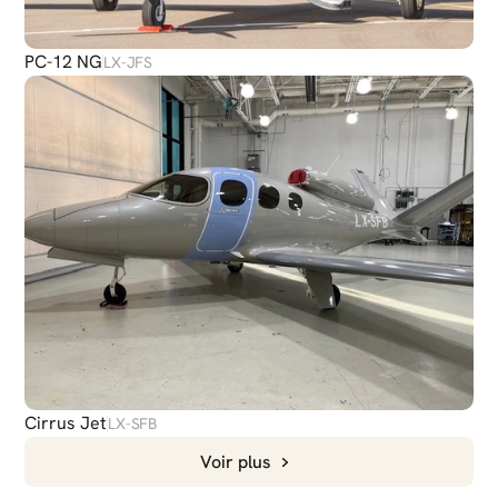
PC-12 NG
LX-JFS
Cirrus Jet
LX-SFB
Voir plus
DISCUTER