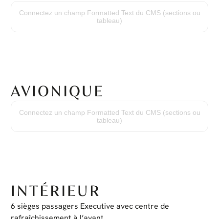
Temps depuis la mise en service
6,085 hrs
Connectez un champ Formatted Text du CMS (sections ou
Cycles depuis la mise en service
tableau)
4,855
AVIONIQUE
Système Garmin G600 TXI
Double affichage GDU 1060
Connectez un champ Formatted Text du CMS (sections ou
Unité de commande GCU 485
tableau)
COM/NAV/GPS Garmin GTN 750
COM/NAV/GPS Garmin GTN 650
Transpondeur GTX345
Instrument de secours électronique : L3 ESI 500
INTÉRIEUR
6 sièges passagers Executive avec centre de 
rafraîchissement à l’avant