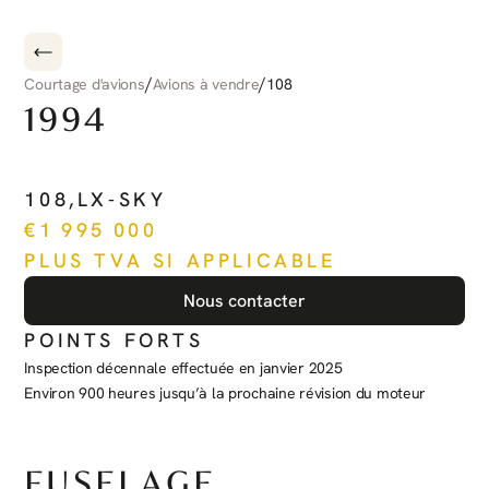
/
/
Courtage d'avions
Avions à vendre
108
1994
PILATUS
PC-12
108
,
LX-SKY
€
1 995 000
PLUS TVA SI APPLICABLE
Nous contacter
POINTS FORTS
Inspection décennale effectuée en janvier 2025
Environ 900 heures jusqu’à la prochaine révision du moteur
Voir plus
FUSELAGE