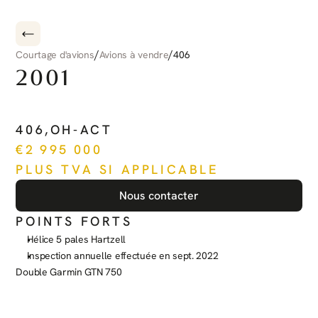
/
/
Courtage d'avions
Avions à vendre
406
2001
PILATUS
PC-12
406
,
OH-ACT
€
2 995 000
PLUS TVA SI APPLICABLE
Nous contacter
POINTS FORTS
Hélice 5 pales Hartzell
Inspection annuelle effectuée en sept. 2022
Double Garmin GTN 750
Voir plus