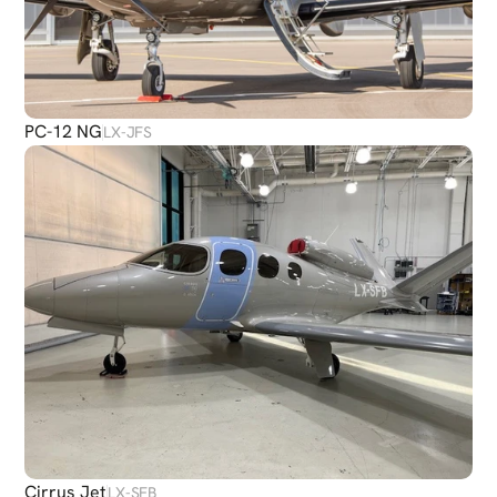
PC-12 NG
LX-JFS
Cirrus Jet
LX-SFB