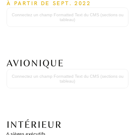
À PARTIR DE SEPT. 2022
Modèle de moteur :
PT6A-67B
Connectez un champ Formatted Text du CMS (sections ou
Heures depuis neuf :
tableau)
4,571 Heures
Cycles depuis neuf :
3,707 Cycles
Révision générale :
Effectuée à 3,478 heures
AVIONIQUE
Équipement avionique :
(2) Garmin GTN750 Nav/Comm/GPS
Connectez un champ Formatted Text du CMS (sections ou
(2) Transpondeur Garmin GTX330D/ES avec ADS-B Out
tableau)
(1) Bendix/King KN63 DME
(1) Bendix/King KR87 ADF
(1) Radioaltimètre Honeywell KRA405B
(1) Bendix/King MFD KMD540
(1) Panneau audio/MKR Bendix/King KMA24H
(2) Bendix/King EHSI ED551
(1) Pilote automatique Bendix/King KMC321
(1) Panneau d'annonces MCICO MD41-1510
(1) Radar météorologique Honeywell ART-2000
INTÉRIEUR
6 sièges exécutifs