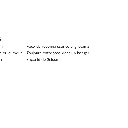
S
fil
Feux de reconnaissance clignotants
e du curseur
Toujours entreposé dans un hangar
me
Importé de Suisse