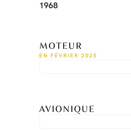
1968
MOTEUR
EN FÉVRIER 2025
Temps depuis la mise en service
1,968 h
Cycles depuis la mise en service
1,518 cycles
Numéro de série
PCE-RY0259
AVIONIQUE
Suite avionique
Honeywell Primus Apex
Système de positionnement global
Double Honeywell KGS 200
Système d'alerte de trafic et d'évitement des collisions