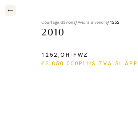
/
/
Courtage d'avions
Avions à vendre
1252
2010
PILATUS
PC-12
NG
1252
,
OH-FWZ
€
3 850 000
PLUS TVA SI AP
Voir plus