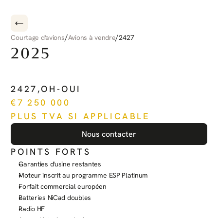
/
/
Courtage d'avions
Avions à vendre
2427
2025
PILATUS
PC-12
NGX
2427
,
OH-OUI
€
7 250 000
PLUS TVA SI APPLICABLE
Nous contacter
POINTS FORTS
Garanties d'usine restantes
Moteur inscrit au programme ESP Platinum
Forfait commercial européen
Batteries NiCad doubles
Radio HF