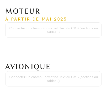
MOTEUR
À PARTIR DE MAI 2025
Temps depuis la mise en service
114 heures
Connectez un champ Formatted Text du CMS (sections ou
Cycles depuis la mise en service
tableau)
99 cycles
AVIONIQUE
Conscience du relief
TAWS Classe A
Connectez un champ Formatted Text du CMS (sections ou
Système d'évitement des collisions en vol
tableau)
TCAS II
Transpondeur
Mode S double
Radio HF
KHF 1050
Radar météorologique
RDR 2060