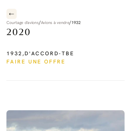
/
/
Courtage d'avions
Avions à vendre
1932
2020
PILATUS
PC-12
NG
1932
,
D'ACCORD-TBE
FAIRE UNE OFFRE
Voir plus
DÉCOUVRIR
PLUS
D'AVIONS