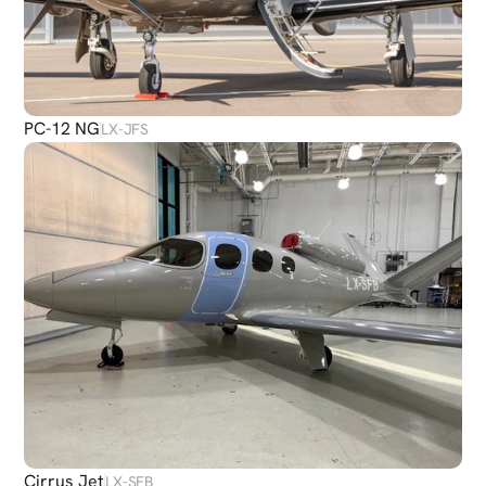
PC-12 NG
LX-JFS
Cirrus Jet
LX-SFB