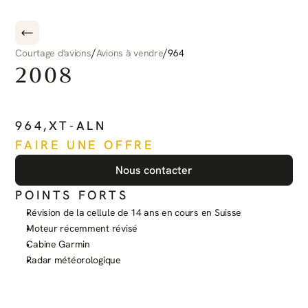
/
/
Courtage d'avions
Avions à vendre
964
2008
PILATUS
PC-6
PORTER
964
,
XT-ALN
FAIRE UNE OFFRE
Nous contacter
POINTS FORTS
Révision de la cellule de 14 ans en cours en Suisse
Moteur récemment révisé
Cabine Garmin
Radar météorologique
Voir plus