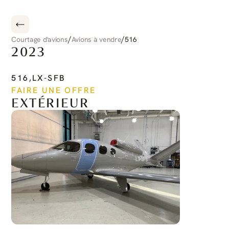
/
/
Courtage d'avions
Avions à vendre
516
2023
CIRRUS
CIRRUS
JET
516
,
LX-SFB
FAIRE UNE OFFRE
EXTÉRIEUR
Voir plus