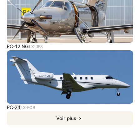
PC-12 NG
LX-JFS
PC-24
LX-FCB
Voir plus
DISCUTER
AVEC NOUS