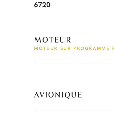
6720
MOTEUR
MOTEUR SUR PROGRAMME 
Temps écoulé depuis le neuf
5958
Cycles depuis le neuf
5107
Date de la dernière révision
Juin 2019
Temps de la dernière révision
3894
Numéro de série
PCE-RY0331
AVIONIQUE
Suite Avionique
Honeywell Primus Apex
Système de positionnement global
GPS double
Système d'évitement de collisions aériennes