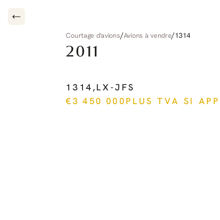
/
/
Courtage d'avions
Avions à vendre
1314
2011
PILATUS
PC-12
NG
1314
,
LX-JFS
€
3 450 000
PLUS TVA SI AP
Voir plus