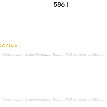
5861
RAPIDE
Connectez un champ Formatted Text du CMS (sections ou tableau)
Connectez un champ Formatted Text du CMS (sections ou tableau)