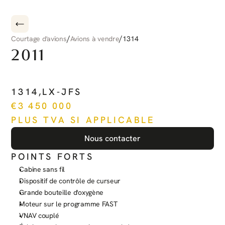
/
/
Courtage d'avions
Avions à vendre
1314
2011
PILATUS
PC-12
NG
1314
,
LX-JFS
€
3 450 000
PLUS TVA SI APPLICABLE
Nous contacter
POINTS FORTS
Cabine sans fil
Dispositif de contrôle de curseur
Grande bouteille d'oxygène
Moteur sur le programme FAST
VNAV couplé