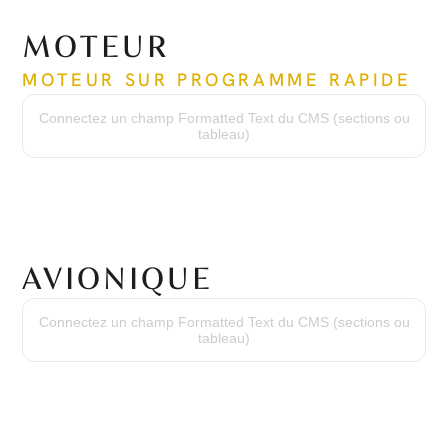
MOTEUR
MOTEUR SUR PROGRAMME RAPIDE
Temps écoulé depuis le neuf
5958
Connectez un champ Formatted Text du CMS (sections ou
Cycles depuis le neuf
tableau)
5107
Date de la dernière révision
Juin 2019
Temps de la dernière révision
3894
Numéro de série
PCE-RY0331
AVIONIQUE
Suite Avionique
Honeywell Primus Apex
Connectez un champ Formatted Text du CMS (sections ou
Système de positionnement global
tableau)
GPS double
Système d'évitement de collisions aériennes
TCAS I
Évitement de terrain
TAWS B
Transpondeur
Transpondeur Mode S double
Stormscope
WX 500