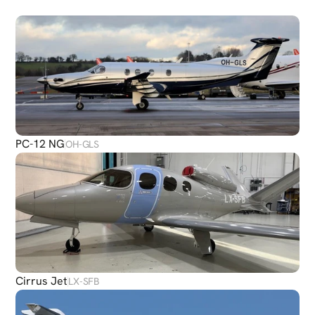
PLUS
D'AVIONS
PC-12 NG
OH-GLS
Cirrus Jet
LX-SFB