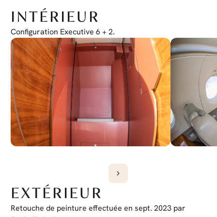
VNAV couplé
Oui
INTÉRIEUR
Liste de contrôle électronique
Oui
Honeywell Chartlink
Configuration Executive 6 + 2.
Oui
Dispositif de contrôle de curseur
Oui
Cockpit sans fil
Oui
EXTÉRIEUR
Retouche de peinture effectuée en sept. 2023 par 