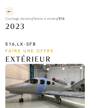
/
/
Courtage d'avions
Avions à vendre
516
2023
CIRRUS
CIRRUS
JET
516
,
LX-SFB
FAIRE UNE OFFRE
EXTÉRIEUR
Voir plus