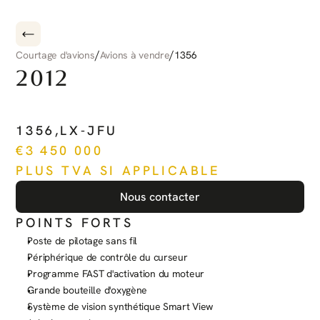
/
/
Courtage d'avions
Avions à vendre
1356
2012
PILATUS
PC-12
NG
1356
,
LX-JFU
€
3 450 000
PLUS TVA SI APPLICABLE
Nous contacter
POINTS FORTS
Poste de pilotage sans fil
Périphérique de contrôle du curseur
Programme FAST d'activation du moteur
Grande bouteille d'oxygène
Système de vision synthétique Smart View