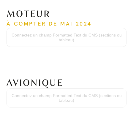
MOTEUR
À COMPTER DE MAI 2024
Temps écoulé depuis le neuf
6 313 heures
Connectez un champ Formatted Text du CMS (sections ou
Cycles depuis le neuf
tableau)
5 798 cycles
Date de la dernière révision
Nov. 2019
Temps de la dernière révision
3 952 heures
Numéro de série
PCE-RY0366
AVIONIQUE
Suite Avionique
Honeywell Primus Apex
Connectez un champ Formatted Text du CMS (sections ou
Système de Positionnement Global
tableau)
GPS Double
Système d'Évitement de Collision de Trafic
TCAS I
Évitement de Terrain
TAWS B
Transpondeur
Transpondeur Mode S Double
Stormscope
WX 500