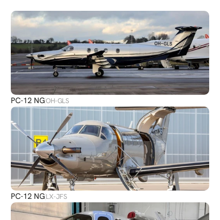
PLUS
D'AVIONS
PC-12 NG
OH-GLS
PC-12 NG
LX-JFS