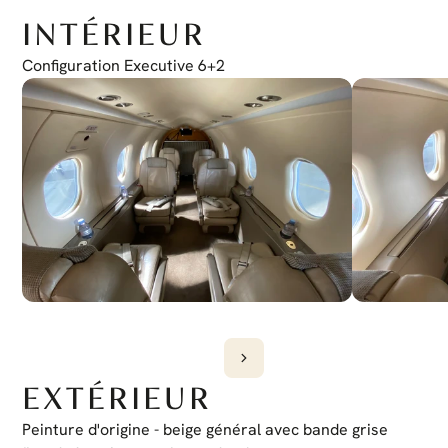
VNAV Couplé
Oui
INTÉRIEUR
Liste de Contrôle Électronique
Oui
Honeywell Chartlink
Configuration Executive 6+2
Oui
Dispositif de Contrôle de Curseur
Oui
Cockpit Sans Fil
Oui
EXTÉRIEUR
Peinture d'origine - beige général avec bande grise 