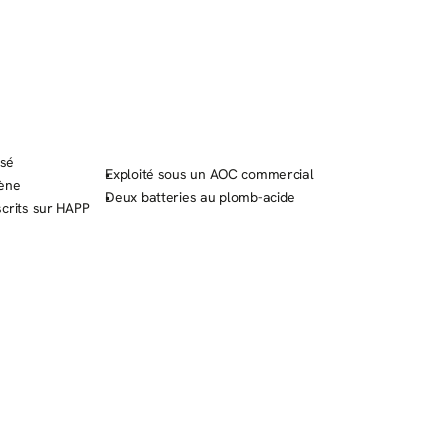
S
isé
Exploité sous un AOC commercial
gène
Deux batteries au plomb-acide
crits sur HAPP