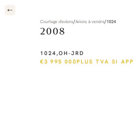
/
/
Courtage d'avions
Avions à vendre
1024
2008
PILATUS
PC-12
NG
1024
,
OH-JRD
€
3 995 000
PLUS TVA SI AP
Voir plus