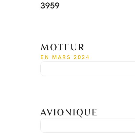
3959
MOTEUR
EN MARS 2024
Temps depuis le nouveau
3 804 heures
Cycles depuis le nouveau
3 381 cycles
Dernière révision effectuée à
3 492 heures
Date de la dernière révision
Nov. 2022
Prochaine révision
6 992 heures
Numéro de série
PCE-RY0024
AVIONIQUE
Package Avionique
Honeywell Primus Apex
Système de Positionnement Global
Double GPS avec WAAS
Radio