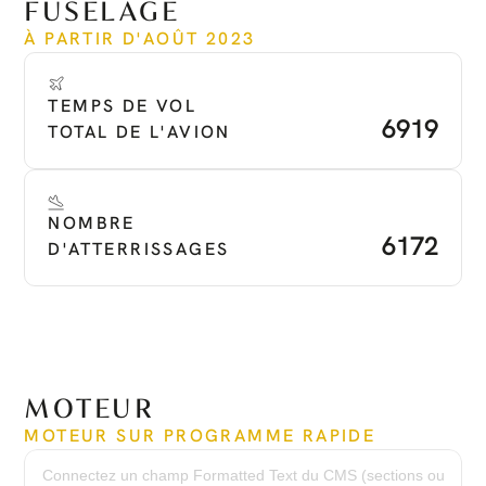
FUSELAGE
À PARTIR D'AOÛT 2023
TEMPS DE VOL 
6919
TOTAL DE L'AVION
NOMBRE 
6172
D'ATTERRISSAGES
MOTEUR
MOTEUR SUR PROGRAMME RAPIDE
Temps depuis neuf :
6,615 hrs
Connectez un champ Formatted Text du CMS (sections ou
Cycles depuis neuf :