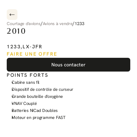
/
/
Courtage d'avions
Avions à vendre
1233
2010
PILATUS
PC-12
NG
1233
,
LX-JFR
FAIRE UNE OFFRE
Nous contacter
POINTS FORTS
Cabine sans fil
Dispositif de contrôle de curseur
Grande bouteille d'oxygène
VNAV Couplé
Batteries NiCad Doubles
Moteur en programme FAST
Voir plus