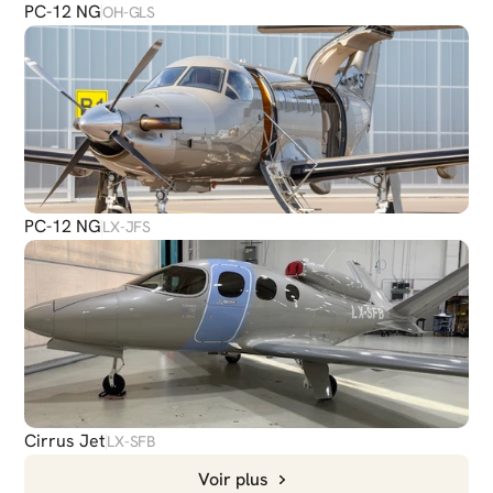
PC-12 NG
OH-GLS
PC-12 NG
LX-JFS
Cirrus Jet
LX-SFB
Voir plus