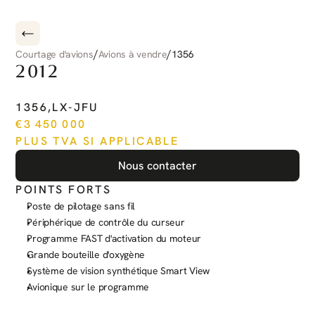
/
/
Courtage d'avions
Avions à vendre
1356
2012
PILATUS
PC-12
NG
1356
,
LX-JFU
€
3 450 000
PLUS TVA SI APPLICABLE
Nous contacter
POINTS FORTS
Poste de pilotage sans fil
Périphérique de contrôle du curseur
Programme FAST d'activation du moteur
Grande bouteille d'oxygène
Système de vision synthétique Smart View
Avionique sur le programme