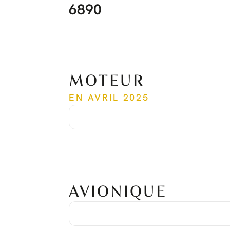
6890
MOTEUR
EN AVRIL 2025
Heures depuis neuf
6,721 hrs
Cycles depuis neuf
6,124 cycles
Date de la dernière révision générale
Févr. 2019
Heures de la dernière révision générale
2,747 hrs
Numéro de série
PCE-RY0499
AVIONIQUE
Suite Avionique
Honeywell Primus Apex
Système de positionnement global
GPS double
Système d'évitement de collisions aériennes