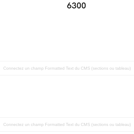
6300
Connectez un champ Formatted Text du CMS (sections ou tableau)
Connectez un champ Formatted Text du CMS (sections ou tableau)