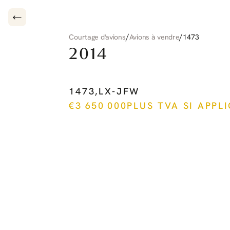
/
/
Courtage d'avions
Avions à vendre
1473
2014
PILATUS
PC-12
NG
1473
,
LX-JFW
€
3 650 000
PLUS TVA SI APPL
Voir plus