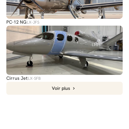
PC-12 NG
LX-JFS
Cirrus Jet
LX-SFB
Voir plus
DISCUTER
AVEC NOUS