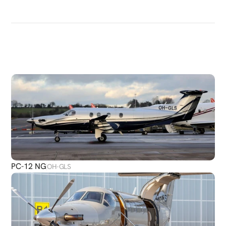
DÉCOUVRIR
PLUS
D'AVIONS
PC-12 NG
OH-GLS