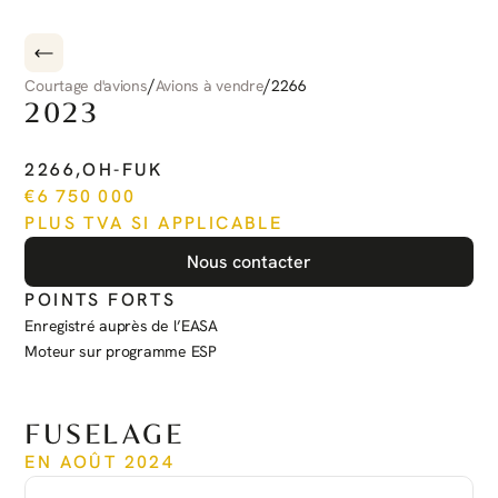
/
/
Courtage d'avions
Avions à vendre
2266
2023
PILATUS
PC-12
NGX
2266
,
OH-FUK
€
6 750 000
PLUS TVA SI APPLICABLE
Nous contacter
POINTS FORTS
Enregistré auprès de l’EASA
Moteur sur programme ESP
Voir plus
FUSELAGE
EN AOÛT 2024