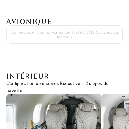
AVIONIQUE
Pack avionique Global Choice (UE)
GPS double
Connectez un champ Formatted Text du CMS (sections ou
Transpondeur Mode S double
tableau)
Cartes doubles
Cartes d'aéroport 2D
Système de vision synthétique SmartView
SmartRunway & SmartLanding
Dispositif de contrôle du curseur
INTÉRIEUR
Configuration de 6 sièges Executive + 2 sièges de 
navette