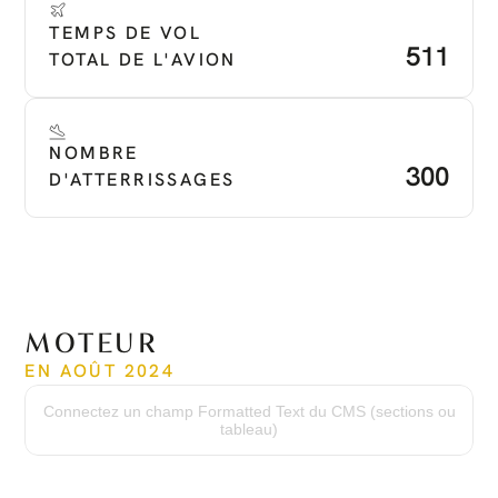
TEMPS DE VOL 
511
TOTAL DE L'AVION
NOMBRE 
300
D'ATTERRISSAGES
MOTEUR
EN AOÛT 2024
Temps depuis neuf
511 h
Connectez un champ Formatted Text du CMS (sections ou
tableau)