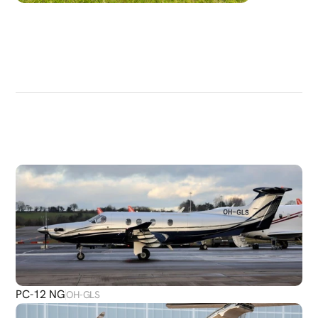
DÉCOUVRIR
PLUS
D'AVIONS
PC-12 NG
OH-GLS