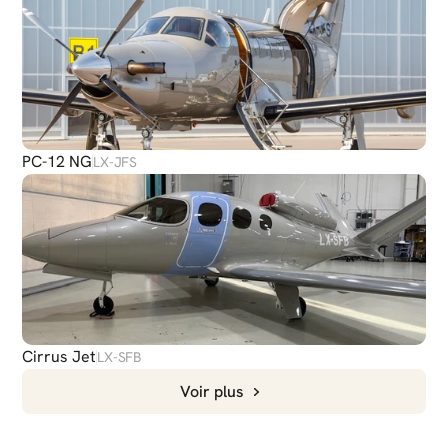
PC-12 NG
LX-JFS
Cirrus Jet
LX-SFB
Voir plus
DISCUTER
AVEC NOUS