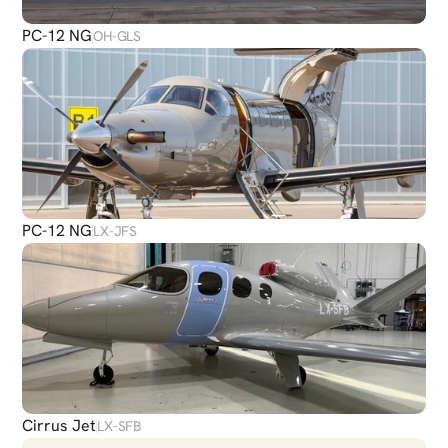
PC-12 NG
OH-GLS
PC-12 NG
LX-JFS
Cirrus Jet
LX-SFB