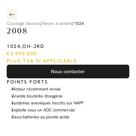
/
/
Courtage d'avions
Avions à vendre
1024
2008
PILATUS
PC-12
NG
1024
,
OH-JRD
€
3 995 000
PLUS TVA SI APPLICABLE
Nous contacter
POINTS FORTS
Moteur récemment révisé
Grande bouteille d'oxygène
Systèmes avioniques inscrits sur HAPP
Exploité sous un AOC commercial
Deux batteries au plomb-acide
Voir plus