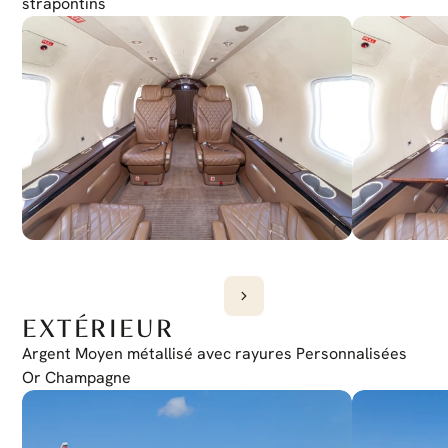
strapontins
Oui
Cockpit sans fil
Oui
EXTÉRIEUR
Argent Moyen métallisé avec rayures Personnalisées 
Or Champagne