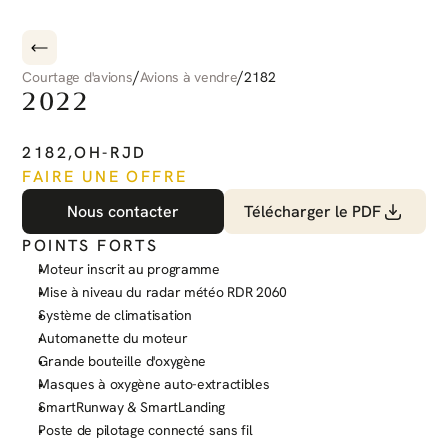
/
/
Courtage d'avions
Avions à vendre
2182
2022
PILATUS
PC-12
NGX
2182
,
OH-RJD
FAIRE UNE OFFRE
Nous contacter
Télécharger le PDF
POINTS FORTS
Moteur inscrit au programme
Mise à niveau du radar météo RDR 2060
Système de climatisation
Automanette du moteur
Grande bouteille d'oxygène
Masques à oxygène auto-extractibles
SmartRunway & SmartLanding
Poste de pilotage connecté sans fil