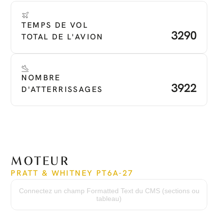
TEMPS DE VOL 
3290
TOTAL DE L'AVION
NOMBRE 
3922
D'ATTERRISSAGES
MOTEUR
PRATT & WHITNEY PT6A-27
Temps depuis le neuf
3290
Connectez un champ Formatted Text du CMS (sections ou
Temps depuis la révision
tableau)
0
Numéro de série
PCE-PG0383