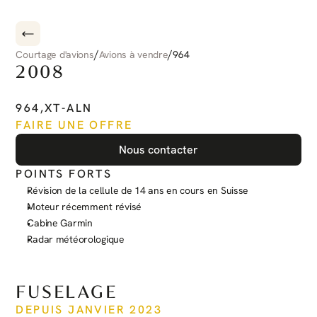
/
/
Courtage d'avions
Avions à vendre
964
2008
PILATUS
PC-6
PORTER
964
,
XT-ALN
FAIRE UNE OFFRE
Nous contacter
POINTS FORTS
Révision de la cellule de 14 ans en cours en Suisse
Moteur récemment révisé
Cabine Garmin
Radar météorologique
Voir plus
FUSELAGE
DEPUIS JANVIER 2023