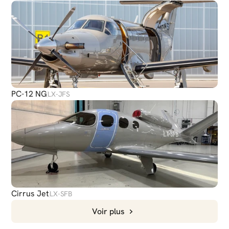
PC-12 NG
LX-JFS
Cirrus Jet
LX-SFB
Voir plus
DISCUTER