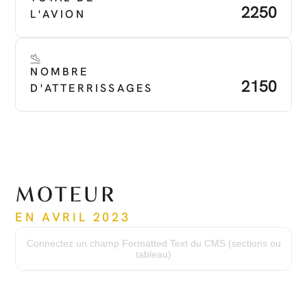
2250
L'AVION
NOMBRE 
2150
D'ATTERRISSAGES
MOTEUR
EN AVRIL 2023
Modèle du moteur :
PT6A-67P
Connectez un champ Formatted Text du CMS (sections ou
Heures du moteur :
tableau)
2250 heures