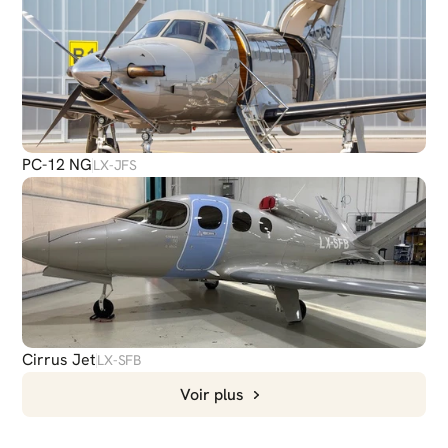
PC-12 NG
LX-JFS
Cirrus Jet
LX-SFB
Voir plus
DISCUTER