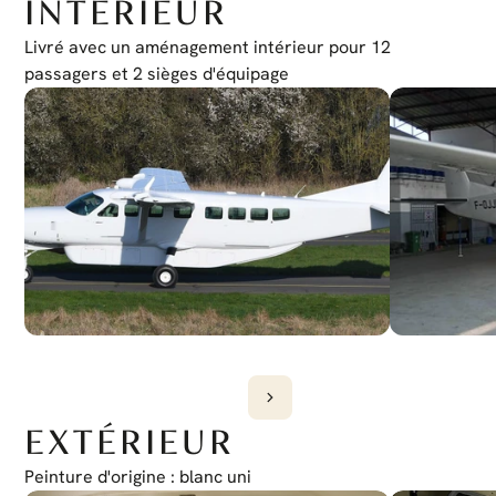
INTÉRIEUR
Radioaltimètre
King KRA 405B
Émetteur-récepteur Iridium
Livré avec un aménagement intérieur pour 12 
GSR 56 GARMIN
Radar météorologique
passagers et 2 sièges d'équipage
Garmin GWX 75
EGPWS
G1000 (TAWS-A)
TCAS
G1000 (GTS 825)
EXTÉRIEUR
Peinture d'origine : blanc uni