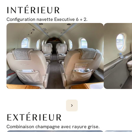
VNAV couplé :
Oui
INTÉRIEUR
Liste de vérification électronique :
Oui
Honeywell Chartlink :
Configuration navette Executive 6 + 2.
Oui
Vision synthétique :
Oui
Cockpit sans fil :
Oui
EXTÉRIEUR
Combinaison champagne avec rayure grise.