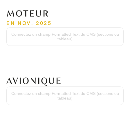
MOTEUR
EN NOV. 2025
Heures depuis neuf :
6,151 hrs
Connectez un champ Formatted Text du CMS (sections ou
Cycles depuis neuf :
tableau)
5,571 cycles
Date de la dernière révision :
Jan. 2022
Heures de la dernière révision :
3,947 hrs
Numéro de série :
PCE-RY0575
AVIONIQUE
Suite avionique :
Honeywell Primus Apex
Connectez un champ Formatted Text du CMS (sections ou
Système de positionnement global :
tableau)
GPS double
Système anticollision :
TCAS I
Évitement du relief :
TAWS B
Transpondeur :
Transpondeur Mode S double
Stormscope :
WX 500