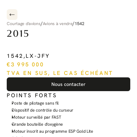
/
/
Courtage d'avions
Avions à vendre
1542
2015
PILATUS
PC-12
NG
1542
,
LX-JFY
€
3 995 000
TVA EN SUS, LE CAS ÉCHÉANT
Nous contacter
POINTS FORTS
Poste de pilotage sans fil
Dispositif de contrôle du curseur
Moteur surveillé par FAST
Grande bouteille d'oxygène
Moteur inscrit au programme ESP Gold Lite