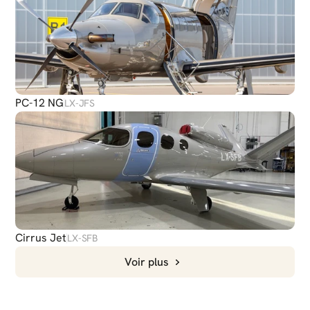
PC-12 NG
LX-JFS
Cirrus Jet
LX-SFB
Voir plus
DISCUTER
AVEC NOUS