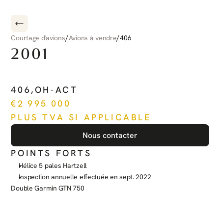
/
/
Courtage d'avions
Avions à vendre
406
2001
PILATUS
PC-12
406
,
OH-ACT
€
2 995 000
PLUS TVA SI APPLICABLE
Nous contacter
POINTS FORTS
Hélice 5 pales Hartzell
Inspection annuelle effectuée en sept. 2022
Double Garmin GTN 750
Voir plus