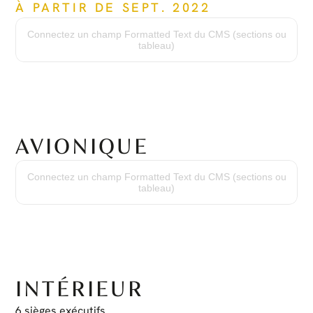
À PARTIR DE SEPT. 2022
Modèle de moteur :
PT6A-67B
Connectez un champ Formatted Text du CMS (sections ou
Heures depuis neuf :
tableau)
4,571 Heures
Cycles depuis neuf :
3,707 Cycles
Révision générale :
Effectuée à 3,478 heures
AVIONIQUE
Équipement avionique :
(2) Garmin GTN750 Nav/Comm/GPS
Connectez un champ Formatted Text du CMS (sections ou
(2) Transpondeur Garmin GTX330D/ES avec ADS-B Out
tableau)
(1) Bendix/King KN63 DME
(1) Bendix/King KR87 ADF
(1) Radioaltimètre Honeywell KRA405B
(1) Bendix/King MFD KMD540
(1) Panneau audio/MKR Bendix/King KMA24H
(2) Bendix/King EHSI ED551
(1) Pilote automatique Bendix/King KMC321
(1) Panneau d'annonces MCICO MD41-1510
(1) Radar météorologique Honeywell ART-2000
INTÉRIEUR
6 sièges exécutifs