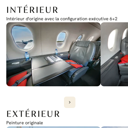
Système de Sensibilisation et d'Évitement de Terrain
Honeywell KMH 920
INTÉRIEUR
Système d'Évitement de Collision de Trafic
TCAS I
Transpondeur
Intérieur d'origine avec la configuration exécutive 6+2
Mode S Double
EXTÉRIEUR
Peinture originale