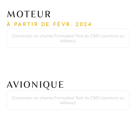
MOTEUR
À PARTIR DE FÉVR. 2024
Temps depuis la nouvelle
2024
Connectez un champ Formatted Text du CMS (sections ou
Cycles depuis la nouvelle
tableau)
1468
Numéro de série
PCE-RY0553
AVIONIQUE
Paquet Avionique
Honeywell Primus Apex
Connectez un champ Formatted Text du CMS (sections ou
Système de Positionnement Global
tableau)
KGS 200 Double
Radio
Radio Numérique Multi-Mode KTR-2280
Altimètre Radio
KRA-405
Stormscope
WX-500
Radar Météo
ART-2000