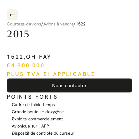
/
/
Courtage d'avions
Avions à vendre
1522
2015
PILATUS
PC-12
NG
1522
,
OH-FAY
€
4 800 000
PLUS TVA SI APPLICABLE
Nous contacter
POINTS FORTS
Cadre de faible temps
Grande bouteille d'oxygène
Exploité commercialement
Avionique sur HAPP
Dispositif de contrôle du curseur