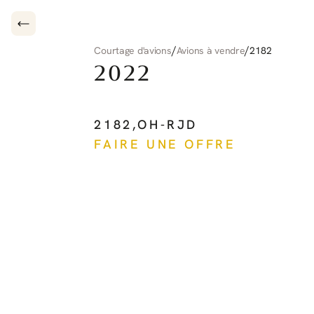
/
/
Courtage d'avions
Avions à vendre
2182
2022
PILATUS
PC-12
NG
2182
,
OH-RJD
FAIRE UNE OFFRE
Voir plus