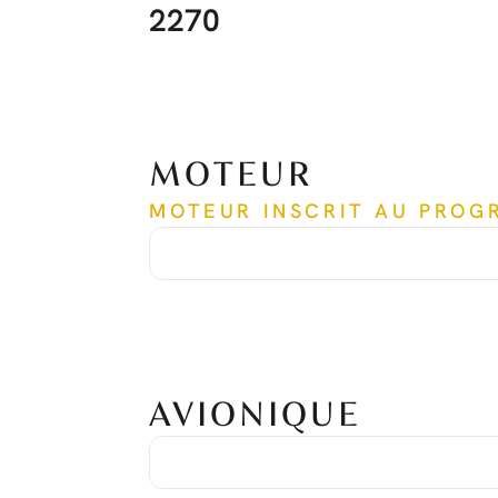
2270
MOTEUR
MOTEUR INSCRIT AU PROG
Temps depuis neuf
2 270 h
Cycles depuis neuf
1 981 cycles
Numéro de série
PCE-HP0190
AVIONIQUE
Suite avionique
Honeywell Primus Apex
Système de positionnement global
Double GPS
Système d'évitement des collisions de trafic