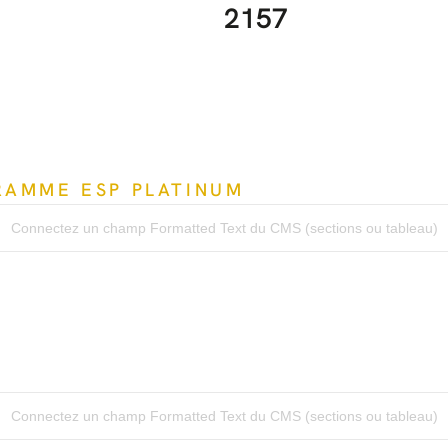
2157
RAMME ESP PLATINUM
Connectez un champ Formatted Text du CMS (sections ou tableau)
Connectez un champ Formatted Text du CMS (sections ou tableau)