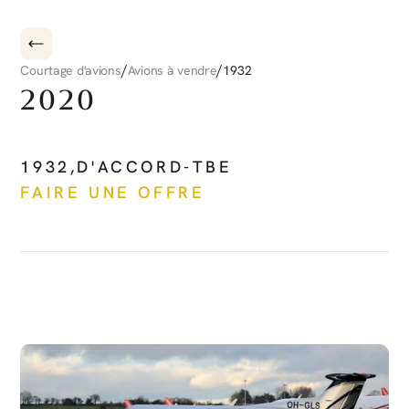
/
/
Courtage d'avions
Avions à vendre
1932
2020
PILATUS
PC-12
NG
1932
,
D'ACCORD-TBE
FAIRE UNE OFFRE
Voir plus
DÉCOUVRIR
PLUS
D'AVIONS