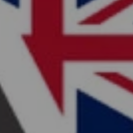
Y
SA
AU
N
CLOUGH,
A
BBGA