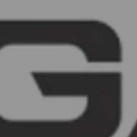
LE
DIRE
ROYAUME-
S’ENT