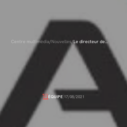
Centre multimédia
/
Nouvelles
/
Le directeur de
Jetfly SA au
CTEUR
DE
JETFL
Royaume-Uni,
Jonathan Clough,
UNI,
JONATHA
s’entretient avec la
BBGA
RETIENT
AVEC
L
17/08/2021
ÉQUIPE