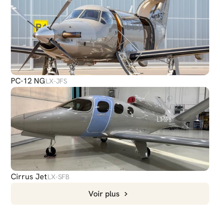
PC-12 NG
LX-JFS
Cirrus Jet
LX-SFB
Voir plus
DISCUTER