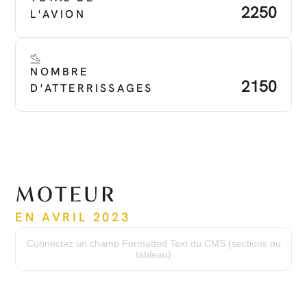
2250
L'AVION
NOMBRE 
2150
D'ATTERRISSAGES
MOTEUR
EN AVRIL 2023
Modèle du moteur :
PT6A-67P
Connectez un champ Formatted Text du CMS (sections ou
Heures du moteur :
tableau)
2250 heures