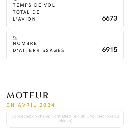
TEMPS DE VOL 
TOTAL DE 
6673
L'AVION
NOMBRE 
6915
D'ATTERRISSAGES
MOTEUR
EN AVRIL 2024
Temps depuis la mise en service
3156
Connectez un champ Formatted Text du CMS (sections ou
Numéro de série
tableau)
PCE -PC2278