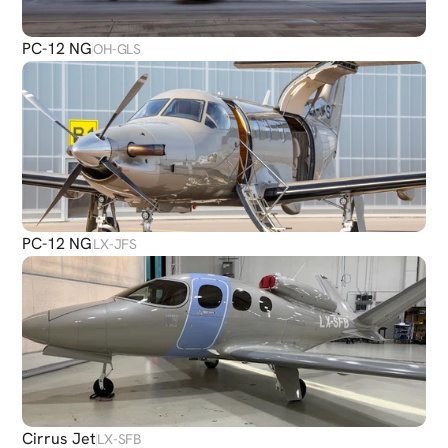
PC-12 NG
OH-GLS
PC-12 NG
LX-JFS
Cirrus Jet
LX-SFB