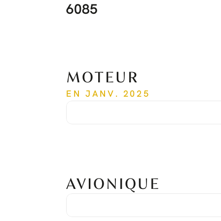
6085
MOTEUR
EN JANV. 2025
Temps depuis la mise en service
6,085 hrs
Cycles depuis la mise en service
4,855
AVIONIQUE
Système Garmin G600 TXI
Double affichage GDU 1060
Unité de commande GCU 485
COM/NAV/GPS Garmin GTN 750