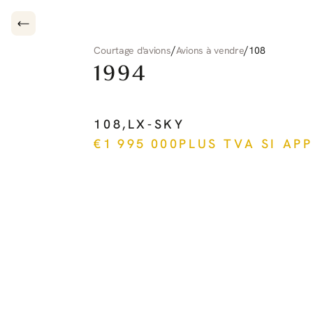
/
/
Courtage d'avions
Avions à vendre
108
1994
PILATUS
PC-12
108
,
LX-SKY
€
1 995 000
PLUS TVA SI AP
Voir plus