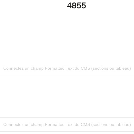
4855
Connectez un champ Formatted Text du CMS (sections ou tableau)
Connectez un champ Formatted Text du CMS (sections ou tableau)