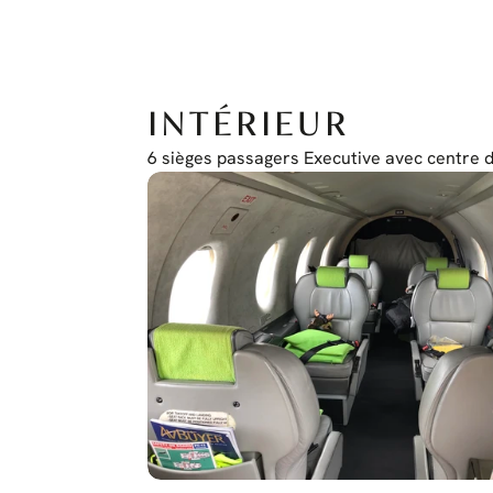
COM/NAV/GPS Garmin GTN 650
Transpondeur GTX345
Instrument de secours électronique : L3 ESI 500
INTÉRIEUR
6 sièges passagers Executive avec centre d