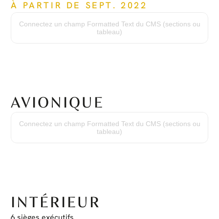
À PARTIR DE SEPT. 2022
Modèle de moteur :
PT6A-67B
Connectez un champ Formatted Text du CMS (sections ou
Heures depuis neuf :
tableau)
4,571 Heures
Cycles depuis neuf :
3,707 Cycles
Révision générale :
Effectuée à 3,478 heures
AVIONIQUE
Équipement avionique :
(2) Garmin GTN750 Nav/Comm/GPS
Connectez un champ Formatted Text du CMS (sections ou
(2) Transpondeur Garmin GTX330D/ES avec ADS-B Out
tableau)
(1) Bendix/King KN63 DME
(1) Bendix/King KR87 ADF
(1) Radioaltimètre Honeywell KRA405B
(1) Bendix/King MFD KMD540
(1) Panneau audio/MKR Bendix/King KMA24H
(2) Bendix/King EHSI ED551
(1) Pilote automatique Bendix/King KMC321
(1) Panneau d'annonces MCICO MD41-1510
(1) Radar météorologique Honeywell ART-2000
INTÉRIEUR
6 sièges exécutifs