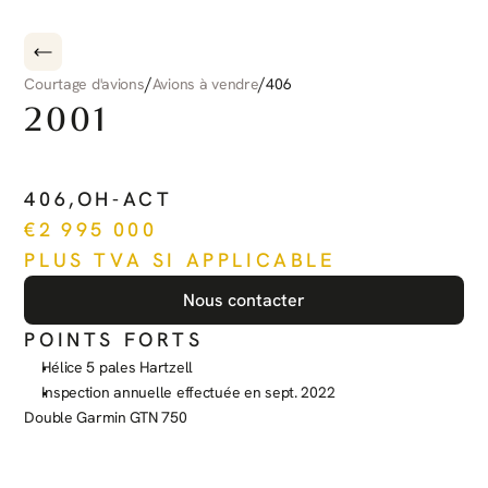
/
/
Courtage d'avions
Avions à vendre
406
2001
PILATUS
PC-12
406
,
OH-ACT
€
2 995 000
PLUS TVA SI APPLICABLE
Nous contacter
POINTS FORTS
Hélice 5 pales Hartzell
Inspection annuelle effectuée en sept. 2022
Double Garmin GTN 750
Voir plus