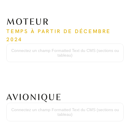
MOTEUR
TEMPS À PARTIR DE DÉCEMBRE 
2024
Temps depuis le nouveau
3 148 heures
Connectez un champ Formatted Text du CMS (sections ou
Cycles depuis le nouveau
tableau)
2 619 cycles
Dernière section chaude
1 917 heures
Numéro de série
PCE-1234
AVIONIQUE
Suite Avionique
Honeywell Primus Apex
Connectez un champ Formatted Text du CMS (sections ou
Système de Positionnement Global
tableau)
KGS 200 Double
Radio
Radio Numérique Multi-Mode KTR-2280
Altimètre Radio
Transmetteur KRA-405B