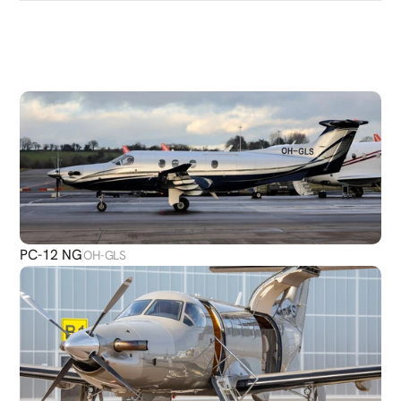
DÉCOUVRIR
PLUS
D'AVIONS
PC-12 NG
OH-GLS