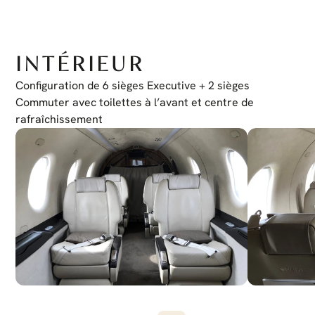
Stormscope
WX-500
Système d'Alerte de Terrain
Honeywell KMH 920
Système d'Évitement de Collision de Trafic
TCAS I
INTÉRIEUR
Transpondeur
Mode S Double
Dispositif de Contrôle de Curseur
Configuration de 6 sièges Executive + 2 sièges 
Oui
Cockpit Sans Fil
Commuter avec toilettes à l’avant et centre de 
Oui
Vision Synthétique
rafraîchissement
Oui