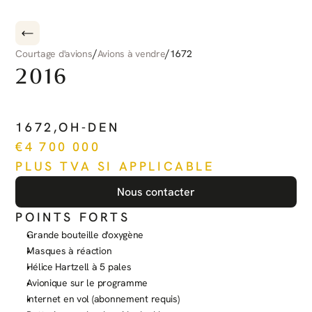
/
/
Courtage d'avions
Avions à vendre
1672
2016
PILATUS
PC-12
NG
1672
,
OH-DEN
€
4 700 000
PLUS TVA SI APPLICABLE
Nous contacter
POINTS FORTS
Grande bouteille d'oxygène
Masques à réaction
Hélice Hartzell à 5 pales
Avionique sur le programme
Internet en vol (abonnement requis)