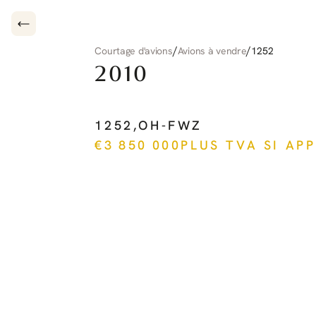
/
/
Courtage d'avions
Avions à vendre
1252
2010
PILATUS
PC-12
NG
1252
,
OH-FWZ
€
3 850 000
PLUS TVA SI AP
Voir plus