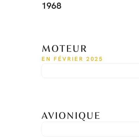
1968
MOTEUR
EN FÉVRIER 2025
Temps depuis la mise en service
1,968 h
Cycles depuis la mise en service
1,518 cycles
Numéro de série
PCE-RY0259
AVIONIQUE
Suite avionique
Honeywell Primus Apex
Système de positionnement global
Double Honeywell KGS 200
Système d'alerte de trafic et d'évitement des collisions