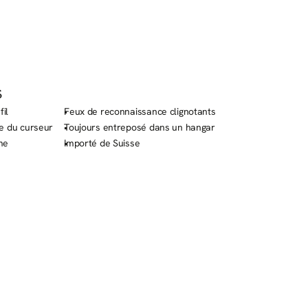
S
fil
Feux de reconnaissance clignotants
e du curseur
Toujours entreposé dans un hangar
me
Importé de Suisse