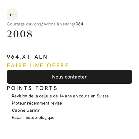
/
/
Courtage d'avions
Avions à vendre
964
2008
PILATUS
PC-6
PORTER
964
,
XT-ALN
FAIRE UNE OFFRE
Nous contacter
POINTS FORTS
Révision de la cellule de 14 ans en cours en Suisse
Moteur récemment révisé
Cabine Garmin
Radar météorologique
Voir plus